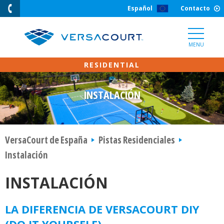
Skip
Español
Contacto
to
Content
MENU
INSTALACIÓN
VersaCourt de España
Pistas Residenciales
Instalación
INSTALACIÓN
LA DIFERENCIA DE VERSACOURT DIY