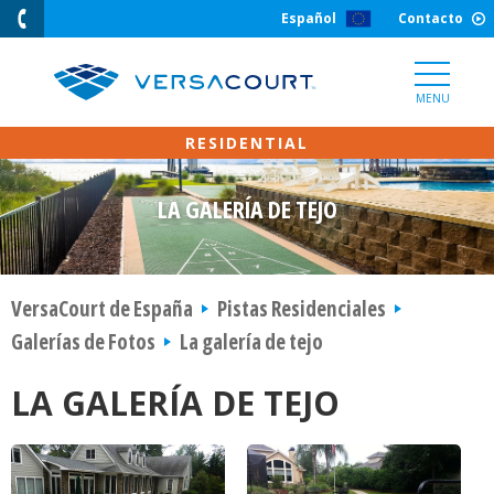
Skip
Español
Contacto
to
Content
MENU
LA GALERÍA DE TEJO
VersaCourt de España
Pistas Residenciales
Galerías de Fotos
La galería de tejo
LA GALERÍA DE TEJO