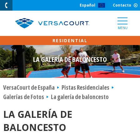
Skip
Español
Contacto
to
Content
MENU
LA GALERÍA DE BALONCESTO
VersaCourt de España
Pistas Residenciales
Galerías de Fotos
La galería de baloncesto
LA GALERÍA DE
BALONCESTO