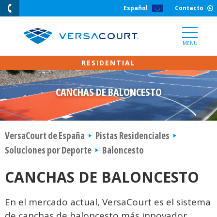
Skip
Español
Contacto
to
Content
MENU
CANCHAS DE BALONCESTO
VersaCourt de España
Pistas Residenciales
Soluciones por Deporte
Baloncesto
CANCHAS DE BALONCESTO
En el mercado actual, VersaCourt es el sistema
de canchas de baloncesto más innovador.