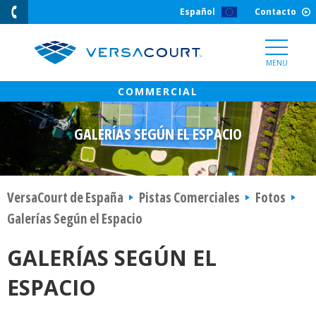
Skip
Español
Contacto
to
Content
MENU
GALERÍAS SEGÚN EL ESPACIO
VersaCourt de España
Pistas Comerciales
Fotos
Galerías Según el Espacio
GALERÍAS SEGÚN EL
ESPACIO