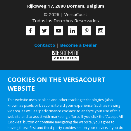
Rijksweg 17
,
2880
Bornem
,
Belgium
© 2026 |
VersaCourt
Todos los Derechos Reservados
Contacto
|
Become a Dealer
COOKIES ON THE VERSACOURT
WEBSITE
This website uses cookies and other tracking technologies (also
known as pixels or beacons) to aid your experience (such as viewing
videos), as well as “performance cookies” to analyze your use of this
website and to assist with marketing efforts. If you click the “Accept All
Cookies” button or continue navigating the website, you agree to
having those first and third-party cookies set on your device. If you do