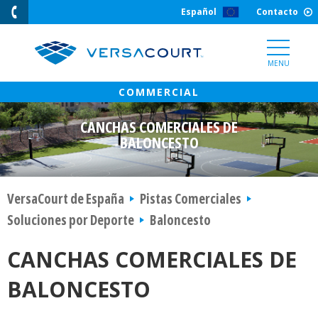
Skip
Español
Contacto
to
Content
MENU
CANCHAS COMERCIALES DE
BALONCESTO
VersaCourt de España
Pistas Comerciales
Soluciones por Deporte
Baloncesto
CANCHAS COMERCIALES DE
BALONCESTO