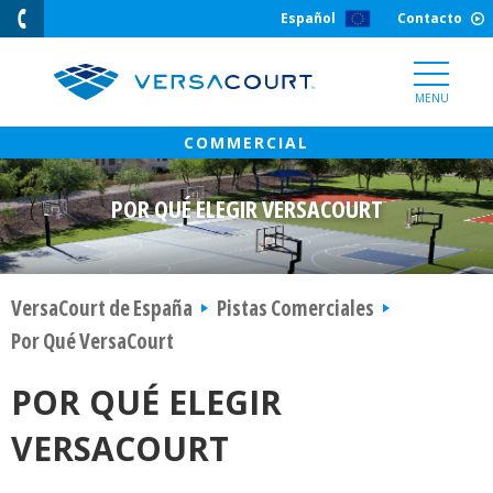
Skip
Español
Contacto
to
Content
MENU
POR QUÉ ELEGIR VERSACOURT
VersaCourt de España
Pistas Comerciales
Por Qué VersaCourt
POR QUÉ ELEGIR
VERSACOURT