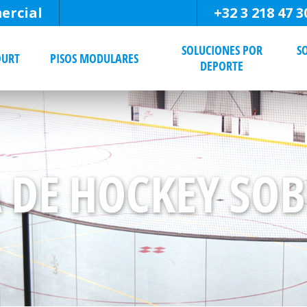
ercial
+32 3 218 47 3
SOLUCIONES POR
S
OURT
PISOS MODULARES
DEPORTE
A DE HOCKEY SOB