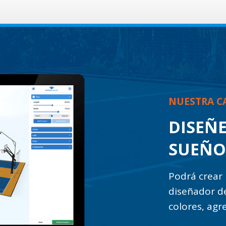
NUESTRA C
DISEÑE
SUEÑO
Podrá crear 
diseñador de
colores, agr